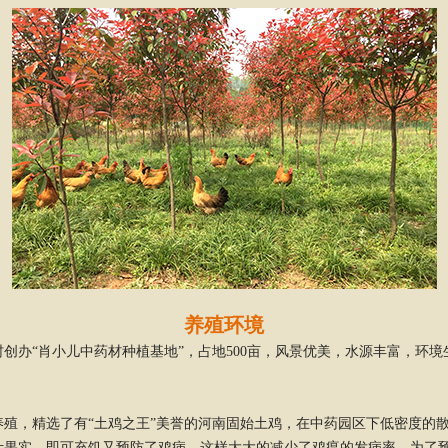
养殖环境
村创办“肖小儿中药材种植基地”，占地500亩，风景优美，水源丰富，环
态养殖，精选了有“土鸡之王”美誉的河南固始土鸡，在中药园区下低密度的
叶果实，即可充饥又预防了鸡病。这样大大的减少了鸡瘟的发病率。为了