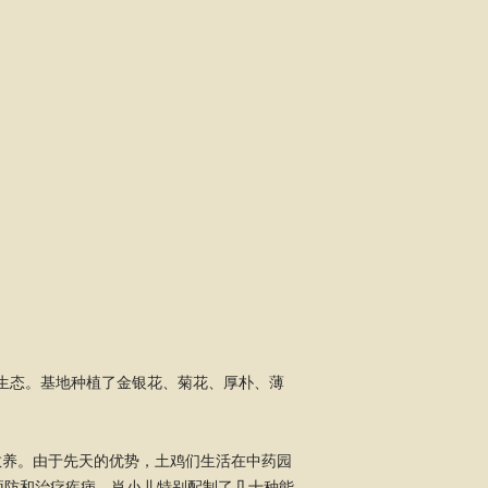
境生态。基地种植了金银花、菊花、厚朴、薄
散养。由于先天的优势，土鸡们生活在中药园
预防和治疗疾病，肖小儿特别配制了几十种能