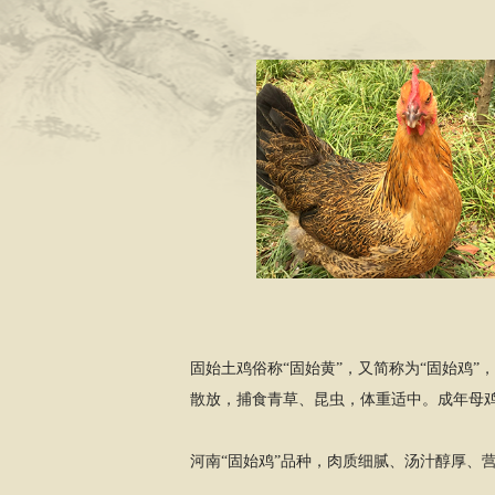
固始土鸡俗称“固始黄”，又简称为“固始鸡
散放，捕食青草、昆虫，体重适中。成年母鸡体重在
河南“固始鸡”品种，肉质细腻、汤汁醇厚、