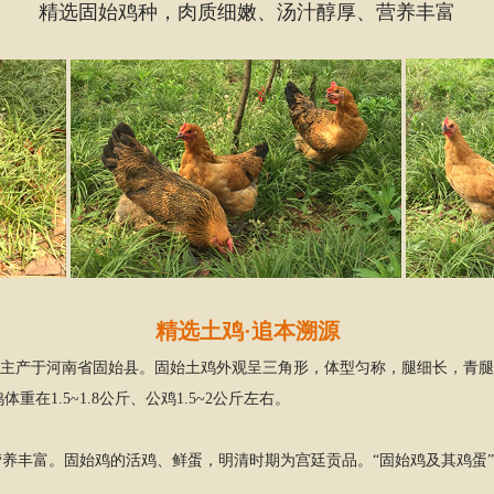
精选固始鸡种，肉质细嫩、汤汁醇厚、营养丰富
精选土鸡·追本溯源
”，主产于河南省固始县。固始土鸡外观呈三角形，体型匀称，腿细长，青
1.5~1.8公斤、公鸡1.5~2公斤左右。
营养丰富。固始鸡的活鸡、鲜蛋，明清时期为宫廷贡品。“固始鸡及其鸡蛋”素